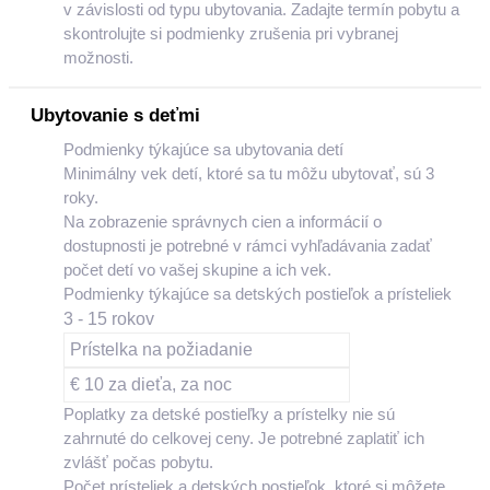
v závislosti od typu ubytovania. Zadajte termín pobytu a
skontrolujte si podmienky zrušenia pri vybranej
možnosti.
Ubytovanie s deťmi
Podmienky týkajúce sa ubytovania detí
Minimálny vek detí, ktoré sa tu môžu ubytovať, sú 3
roky.
Na zobrazenie správnych cien a informácií o
dostupnosti je potrebné v rámci vyhľadávania zadať
počet detí vo vašej skupine a ich vek.
Podmienky týkajúce sa detských postieľok a prísteliek
3 - 15 rokov
Prístelka na požiadanie
€ 10 za dieťa, za noc
Poplatky za detské postieľky a prístelky nie sú
zahrnuté do celkovej ceny. Je potrebné zaplatiť ich
zvlášť počas pobytu.
Počet prísteliek a detských postieľok, ktoré si môžete