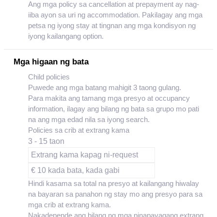
Ang mga policy sa cancellation at prepayment ay nag-
iiba ayon sa uri ng accommodation. Pakilagay ang mga
petsa ng iyong stay at tingnan ang mga kondisyon ng
iyong kailangang option.
Mga higaan ng bata
Child policies
Puwede ang mga batang mahigit 3 taong gulang.
Para makita ang tamang mga presyo at occupancy
information, ilagay ang bilang ng bata sa grupo mo pati
na ang mga edad nila sa iyong search.
Policies sa crib at extrang kama
3 - 15 taon
Extrang kama kapag ni-request
€ 10 kada bata, kada gabi
Hindi kasama sa total na presyo at kailangang hiwalay
na bayaran sa panahon ng stay mo ang presyo para sa
mga crib at extrang kama.
Nakadepende ang bilang ng mga pinapayagang extrang